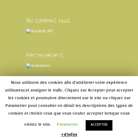
QUI SOMMES NOUS
PARTENARIATS
RETROUVEZ CAP VERS L'ECOLE
Nous utilisons des cookies afin d’améliorer votre expérience
SINTHIOU MBADANE
utilisateur,et analyser le trafic. Cliquez sur Accepter pour accepter
les cookies et poursuivre directement sur le site ou cliquez sur
facebook
instagram
youtube
linkedin
Parametrer pour consulter en détail les descriptions des types de
cookies et choisir ceux que vous voulez accepter lorsque vous
visitez le site.
Parametrer
ACCEPTER
+d’infos
Copyright:Built by IvEjDaS
-Mentions légales