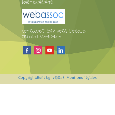
PARTENARIATS
RETROUVEZ CAP VERS L'ECOLE
SINTHIOU MBADANE
facebook
instagram
youtube
linkedin
Copyright:Built by IvEjDaS
-Mentions légales