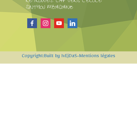
RETROUVEZ CAP VERS L'ECOLE
SINTHIOU MBADANE
facebook
instagram
youtube
linkedin
Copyright:Built by IvEjDaS
-Mentions légales