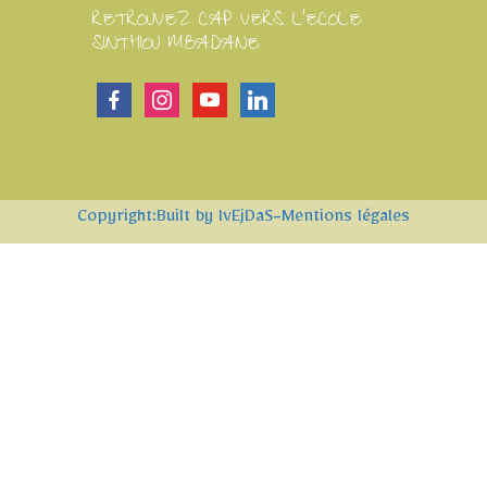
RETROUVEZ CAP VERS L'ECOLE
SINTHIOU MBADANE
facebook
instagram
youtube
linkedin
Copyright:Built by IvEjDaS
-Mentions légales