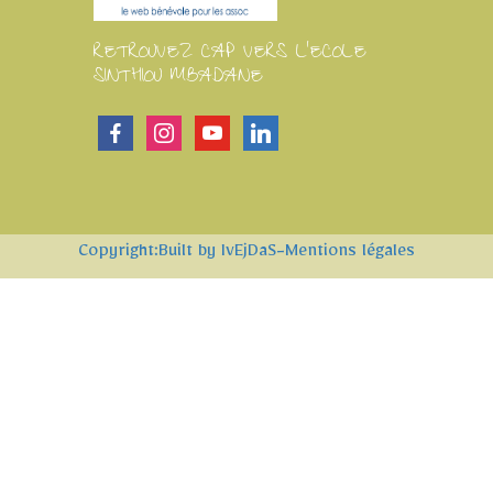
RETROUVEZ CAP VERS L'ECOLE
SINTHIOU MBADANE
facebook
instagram
youtube
linkedin
Copyright:Built by IvEjDaS
-Mentions légales