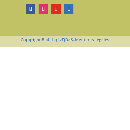
facebook
instagram
youtube
linkedin
Copyright:Built by IvEjDaS
-Mentions légales